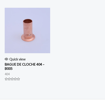
Rated
Rated
0
0
out
out
of
of
5
5
Quick view
BAGUE DE CLOCHE 404 –
B005
404
Rated
0
out
of
5