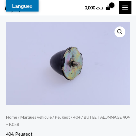
Aller
MAI
Langue»
0,000
د.ت
au
ME
contenu
Home
/
Marques véhicule
/
Peugeot
/
404
/ BUTEE TALONNAGE 404
– B058
404
,
Peugeot