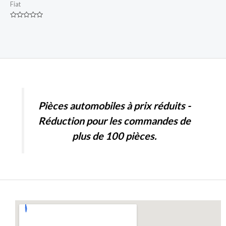
Fiat
Rated
0
out
of
5
Pièces automobiles à prix réduits -
Réduction pour les commandes de
plus de 100 pièces.