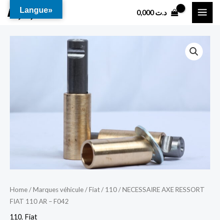
Aller
MAI
Langue»
0,000
د.ت
au
ME
contenu
Home
/
Marques véhicule
/
Fiat
/
110
/ NECESSAIRE AXE RESSORT
FIAT 110 AR – F042
110
,
Fiat