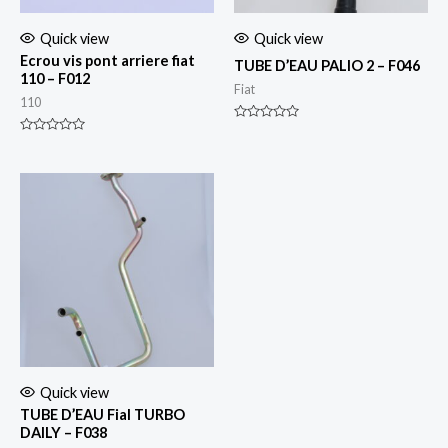
Quick view
Quick view
Ecrou vis pont arriere fiat
TUBE D’EAU PALIO 2 – F046
110 – F012
Fiat
110
Rated
0
Rated
out
0
of
out
5
of
5
Quick view
TUBE D’EAU Fial TURBO
DAILY – F038