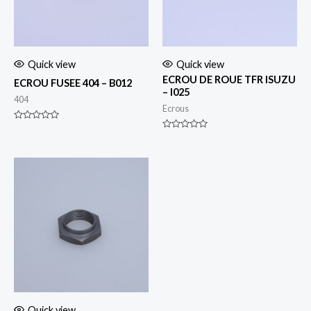
Quick view
Quick view
ECROU DE ROUE TFR ISUZU
ECROU FUSEE 404 – B012
– I025
404
Ecrous
Rated
0
Rated
out
0
of
out
5
of
5
Quick view