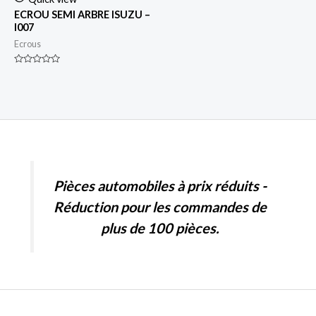
ECROU SEMI ARBRE ISUZU –
I007
Ecrous
Rated
0
out
of
5
Pièces automobiles à prix réduits -
Réduction pour les commandes de
plus de 100 pièces.