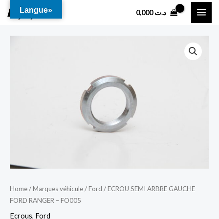
Aller
MAI
Langue»
0,000
د.ت
au
ME
contenu
Home
/
Marques véhicule
/
Ford
/ ECROU SEMI ARBRE GAUCHE
FORD RANGER – FO005
Ecrous
,
Ford