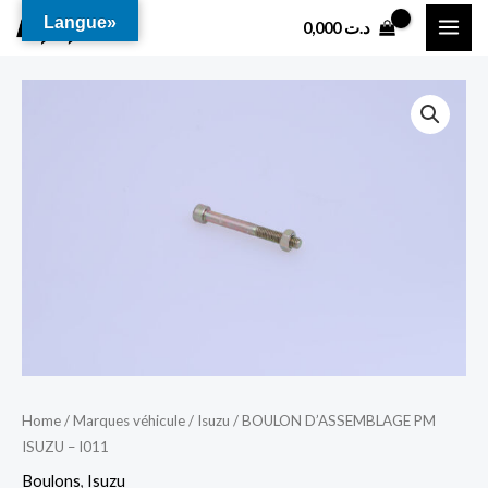
Aller
MAI
Langue»
0,000
د.ت
au
ME
contenu
Home
/
Marques véhicule
/
Isuzu
/ BOULON D’ASSEMBLAGE PM
ISUZU – I011
Boulons
,
Isuzu