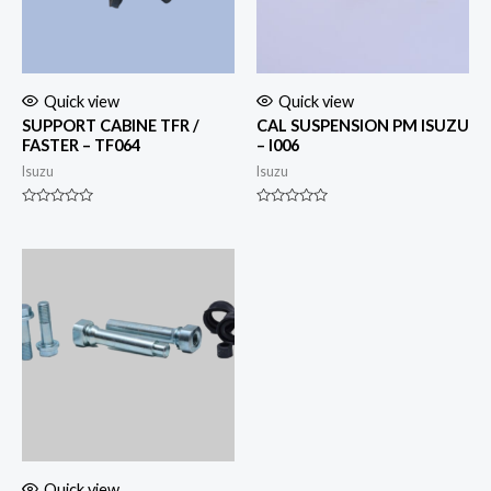
Quick view
Quick view
SUPPORT CABINE TFR /
CAL SUSPENSION PM ISUZU
FASTER – TF064
– I006
Isuzu
Isuzu
Rated
Rated
0
0
out
out
of
of
5
5
Quick view