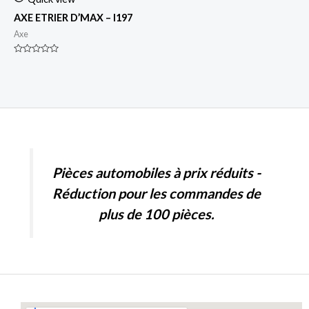
AXE ETRIER D’MAX – I197
Axe
Rated
0
out
of
5
Pièces automobiles à prix réduits -
Réduction pour les commandes de
plus de 100 pièces.