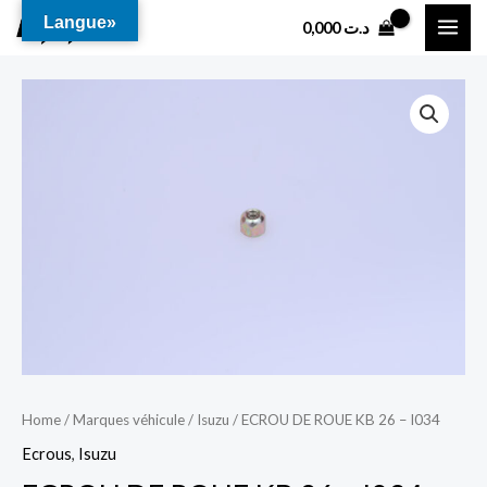
Aller
MAI
Langue»
0,000
د.ت
au
ME
contenu
Home
/
Marques véhicule
/
Isuzu
/ ECROU DE ROUE KB 26 – I034
Ecrous
,
Isuzu