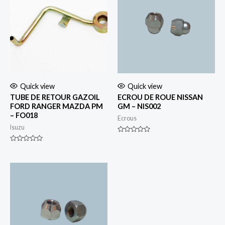
Quick view
Quick view
TUBE DE RETOUR GAZOIL
ECROU DE ROUE NISSAN
FORD RANGER MAZDA PM
GM – NIS002
– FO018
Ecrous
Isuzu
Rated
0
Rated
out
0
of
out
5
of
5