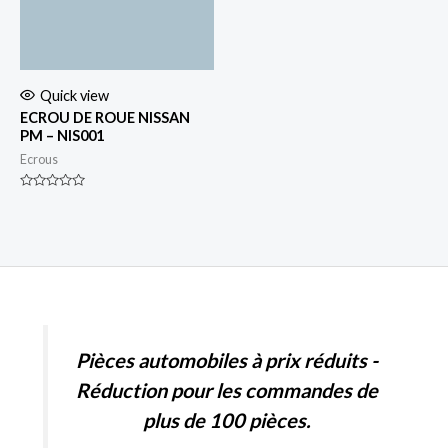
Quick view
ECROU DE ROUE NISSAN
PM – NIS001
Ecrous
Rated
0
out
of
5
Pièces automobiles à prix réduits -
Réduction pour les commandes de
plus de 100 pièces.