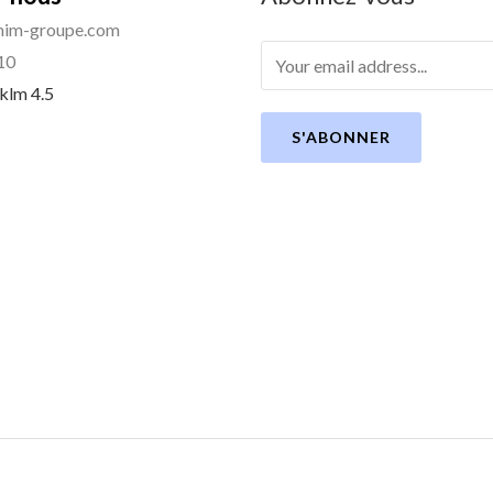
im-groupe.com
10
 klm 4.5
S'ABONNER