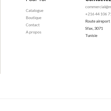
commercial@m
Catalogue
+216 44 106 7
Boutique
Route aireport
Contact
Sfax
,
3071
A propos
Tunisie