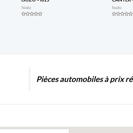
Isuzu
Isuzu
Rated
Rated
0
0
out
out
of
of
5
5
Pièces automobiles à prix r