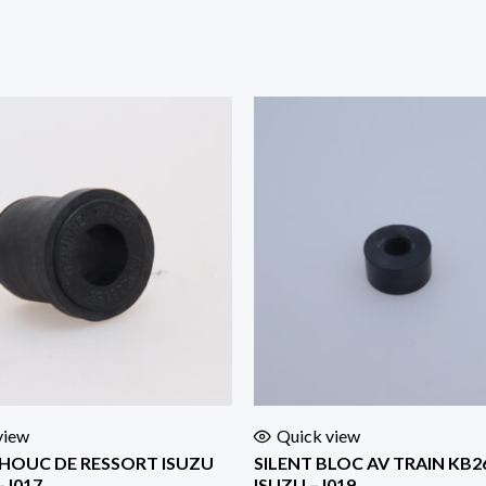
view
Quick view
OUC DE RESSORT ISUZU
SILENT BLOC AV TRAIN KB2
 I017
ISUZU – I019