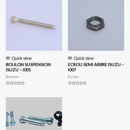
Quick view
Quick view
BOULON SUSPENSION
ECROU SEMI ARBRE ISUZU –
ISUZU – I001
I007
Boulons
Ecrous
Rated
Rated
0
0
out
out
of
of
5
5