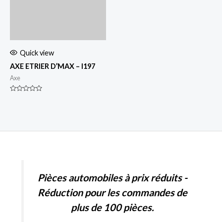
Quick view
AXE ETRIER D’MAX – I197
Axe
Rated
0
out
of
5
Pièces automobiles à prix réduits -
Réduction pour les commandes de
plus de 100 pièces.