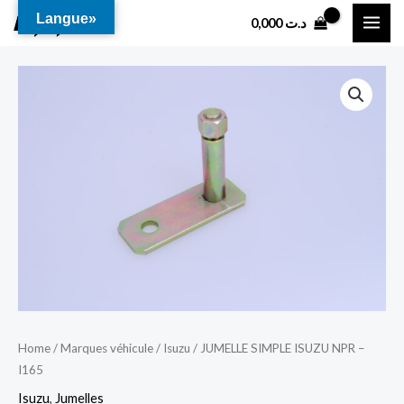
Aller
MAI
Langue»
0,000
د.ت
au
ME
contenu
Home
/
Marques véhicule
/
Isuzu
/ JUMELLE SIMPLE ISUZU NPR –
I165
Isuzu
,
Jumelles