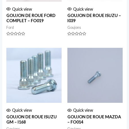
Quick view
Quick view
GOUJON DE ROUE FORD
GOUJON DE ROUE ISUZU –
COMPLET – FO019
I039
Ford
Goujons
Rated
Rated
0
0
out
out
of
of
5
5
Quick view
Quick view
GOUJON DE ROUE ISUZU
GOUJON DE ROUE MAZDA
GM – I168
– FO014
Goujons
Goujons