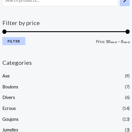
Filter by price
FILTER
Price:
د.ت 10
—
د.ت 0
Categories
Axe
(9)
Boulons
(7)
Divers
(6)
Ecrous
(14)
Goujons
(13)
Jumelles
(3)