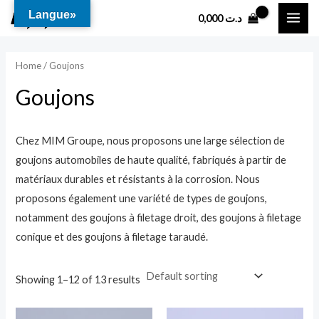
Aller
MAI
Langue»
0,000
د.ت
au
i
a
ME
contenu
n
x
Home
/ Goujons
p
p
Goujons
r
r
i
i
c
c
Chez MIM Groupe, nous proposons une large sélection de
goujons automobiles de haute qualité, fabriqués à partir de
e
e
matériaux durables et résistants à la corrosion. Nous
proposons également une variété de types de goujons,
notamment des goujons à filetage droit, des goujons à filetage
conique et des goujons à filetage taraudé.
Showing 1–12 of 13 results