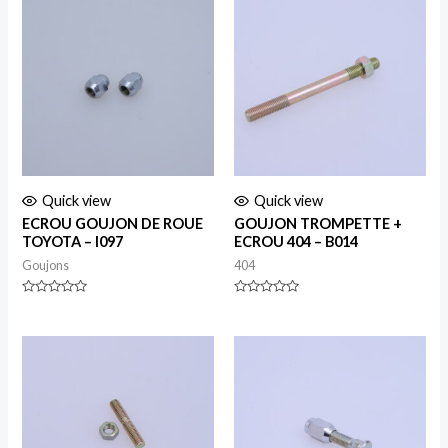
Quick view
Quick view
ECROU GOUJON DE ROUE
GOUJON TROMPETTE +
TOYOTA – I097
ECROU 404 – B014
Goujons
404
Rated
Rated
0
0
out
out
of
of
5
5