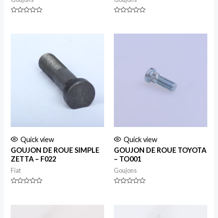
Rated
Rated
0
0
out
out
of
of
5
5
Quick view
Quick view
GOUJON DE ROUE SIMPLE
GOUJON DE ROUE TOYOTA
ZETTA – F022
– TO001
Fiat
Goujons
Rated
Rated
0
0
out
out
of
of
5
5