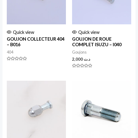
Quick view
Quick view
GOUJON COLLECTEUR 404
GOUJON DE ROUE
– B016
COMPLET ISUZU – I040
404
Goujons
2,000
د.ت
Rated
0
Rated
out
0
of
out
5
of
5