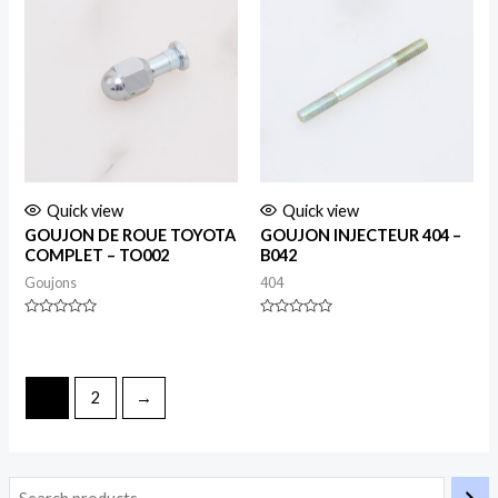
Quick view
Quick view
GOUJON DE ROUE TOYOTA
GOUJON INJECTEUR 404 –
COMPLET – TO002
B042
Goujons
404
Rated
Rated
0
0
out
out
of
of
5
5
1
2
→