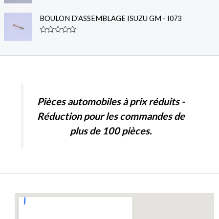
R
0
a
o
t
u
BOULON D'ASSEMBLAGE ISUZU GM - I073
e
t
d
o
0
f
R
o
5
a
u
t
t
e
o
d
f
0
5
o
u
t
Pièces automobiles à prix réduits -
o
f
Réduction pour les commandes de
5
plus de 100 pièces.