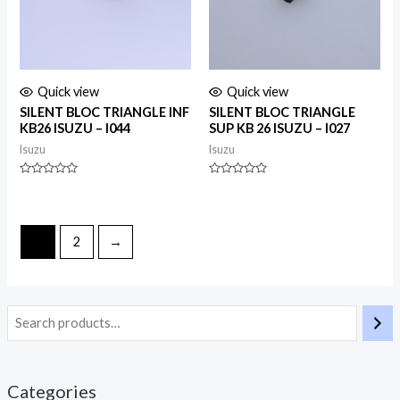
Quick view
Quick view
SILENT BLOC TRIANGLE INF
SILENT BLOC TRIANGLE
KB26 ISUZU – I044
SUP KB 26 ISUZU – I027
Isuzu
Isuzu
Rated
Rated
0
0
out
out
of
of
5
5
1
2
→
Categories