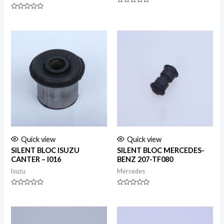
Rated
0
Rated
out
0
of
out
5
of
5
Quick view
Quick view
SILENT BLOC ISUZU
SILENT BLOC MERCEDES-
CANTER – I016
BENZ 207-TF080
Isuzu
Mercedes
Rated
Rated
0
0
out
out
of
of
5
5