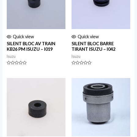
Quick view
Quick view
SILENT BLOC AV TRAIN
SILENT BLOC BARRE
KB26 PM ISUZU – I019
TIRANT ISUZU – I042
Isuzu
Isuzu
Rated
Rated
0
0
out
out
of
of
5
5