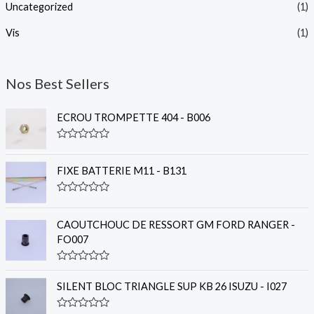
Uncategorized
(1)
Vis
(1)
Nos Best Sellers
ECROU TROMPETTE 404 - B006
R
a
t
FIXE BATTERIE M11 - B131
e
d
0
R
o
a
u
t
CAOUTCHOUC DE RESSORT GM FORD RANGER -
t
e
o
FO007
d
f
0
5
o
R
u
a
t
SILENT BLOC TRIANGLE SUP KB 26 ISUZU - I027
t
o
e
f
d
5