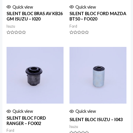
Quick view
Quick view
SILENT BLOC BRAS AV KB26
SILENT BLOC FORD MAZDA
GM ISUZU – I020
BT50 – FO020
Isuzu
Ford
Rated
Rated
0
0
out
out
of
of
5
5
Quick view
Quick view
SILENT BLOC FORD
SILENT BLOC ISUZU – I043
RANGER – FO002
Isuzu
Ford