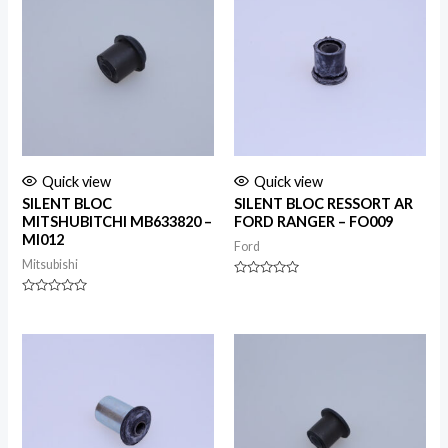
Quick view
Quick view
SILENT BLOC
SILENT BLOC RESSORT AR
MITSHUBITCHI MB633820 –
FORD RANGER – FO009
MI012
Ford
Mitsubishi
Rated
0
Rated
out
0
of
out
5
of
5