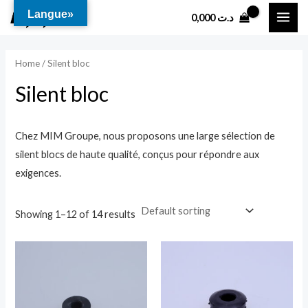
Aller
MAI
Langue»
0,000
د.ت
au
ME
contenu
Home
/ Silent bloc
Silent bloc
Chez MIM Groupe, nous proposons une large sélection de
silent blocs de haute qualité, conçus pour répondre aux
exigences.
Showing 1–12 of 14 results