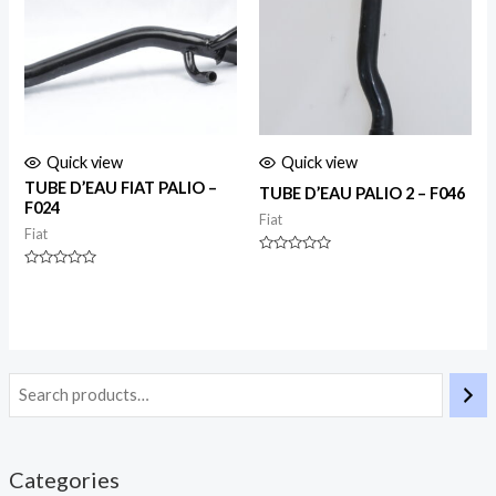
Quick view
Quick view
TUBE D’EAU FIAT PALIO –
TUBE D’EAU PALIO 2 – F046
F024
Fiat
Fiat
Rated
0
Rated
out
0
of
out
5
of
5
Categories