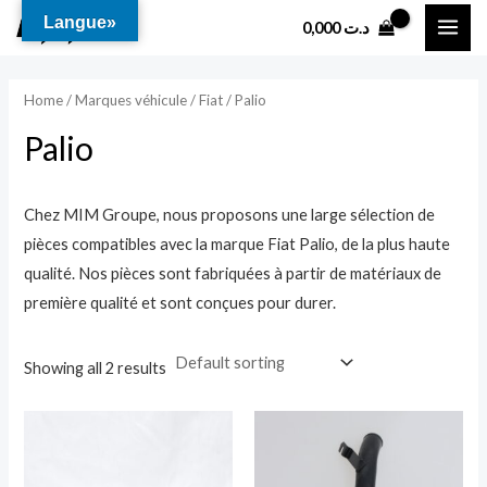
Aller
MAI
Langue»
0,000
د.ت
au
ME
contenu
Home
/
Marques véhicule
/
Fiat
/ Palio
Palio
Chez MIM Groupe, nous proposons une large sélection de
pièces compatibles avec la marque Fiat Palio, de la plus haute
qualité. Nos pièces sont fabriquées à partir de matériaux de
première qualité et sont conçues pour durer.
Showing all 2 results