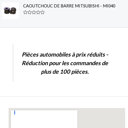
a
u
t
CAOUTCHOUC DE BARRE MITSUBISHI - MI040
t
e
o
d
f
0
R
5
o
a
u
t
t
e
o
d
f
0
5
o
u
t
Pièces automobiles à prix réduits -
o
f
Réduction pour les commandes de
5
plus de 100 pièces.