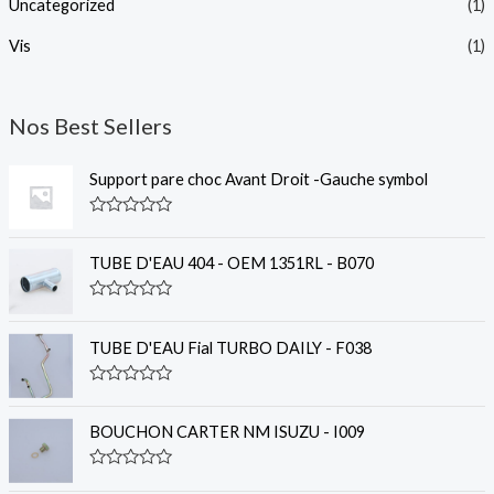
Uncategorized
(1)
Vis
(1)
Nos Best Sellers
Support pare choc Avant Droit -Gauche symbol
R
a
t
TUBE D'EAU 404 - OEM 1351RL - B070
e
d
0
R
o
a
u
t
TUBE D'EAU Fial TURBO DAILY - F038
t
e
o
d
f
0
R
5
o
a
u
t
BOUCHON CARTER NM ISUZU - I009
t
e
o
d
f
0
R
5
o