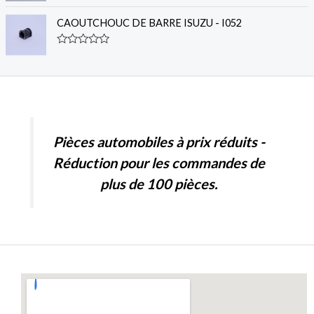
5
o
a
u
t
CAOUTCHOUC DE BARRE ISUZU - I052
t
e
o
d
f
0
R
5
o
a
u
t
t
e
o
d
f
0
5
o
u
t
Pièces automobiles à prix réduits -
o
f
Réduction pour les commandes de
5
plus de 100 pièces.