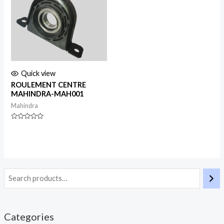
Quick view
ROULEMENT CENTRE
MAHINDRA-MAH001
Mahindra
Rated
0
out
of
5
Categories