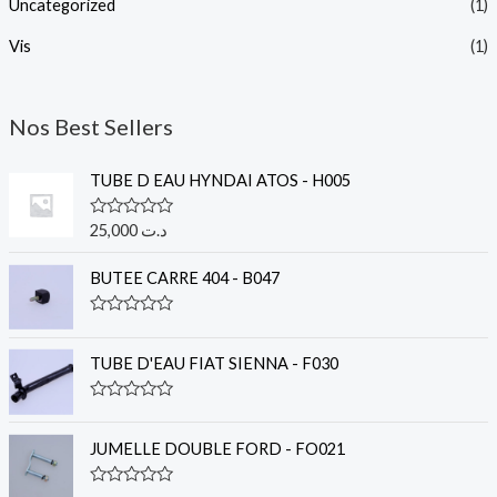
Uncategorized
(1)
Vis
(1)
Nos Best Sellers
TUBE D EAU HYNDAI ATOS - H005
R
25,000
د.ت
a
t
e
BUTEE CARRE 404 - B047
d
0
o
R
u
a
t
t
TUBE D'EAU FIAT SIENNA - F030
o
e
f
d
5
0
R
o
a
u
t
JUMELLE DOUBLE FORD - FO021
t
e
o
d
f
0
R