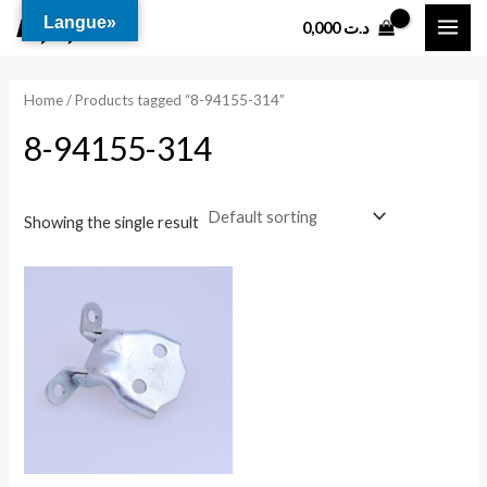
Aller
MAI
Langue»
0,000
د.ت
au
ME
contenu
Home
/ Products tagged “8-94155-314”
8-94155-314
Showing the single result