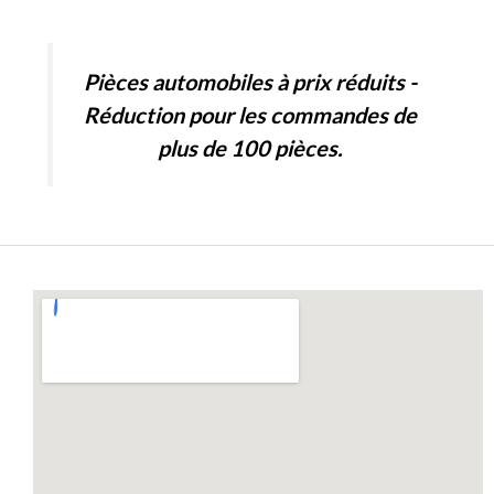
d
f
0
5
o
u
t
Pièces automobiles à prix réduits -
o
f
Réduction pour les commandes de
5
plus de 100 pièces.