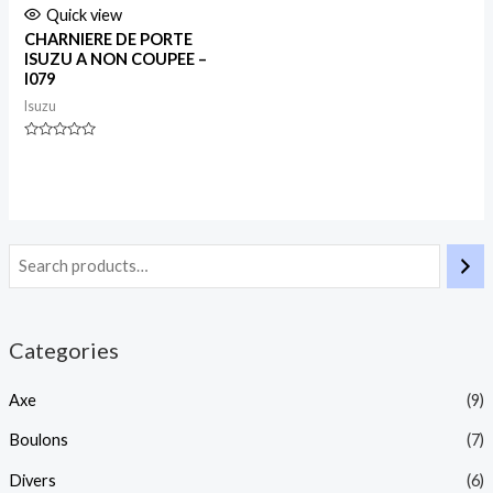
Quick view
CHARNIERE DE PORTE
ISUZU A NON COUPEE –
I079
Isuzu
Rated
0
out
of
5
Categories
Axe
(9)
Boulons
(7)
Divers
(6)