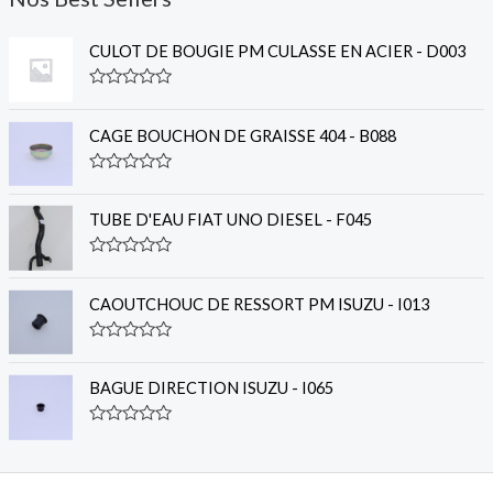
CULOT DE BOUGIE PM CULASSE EN ACIER - D003
R
a
t
CAGE BOUCHON DE GRAISSE 404 - B088
e
d
0
R
o
a
u
t
TUBE D'EAU FIAT UNO DIESEL - F045
t
e
o
d
f
0
R
5
o
a
u
t
CAOUTCHOUC DE RESSORT PM ISUZU - I013
t
e
o
d
f
0
R
5
o
a
u
t
BAGUE DIRECTION ISUZU - I065
t
e
o
d
f
0
R
5
o
a
u
t
t
e
o