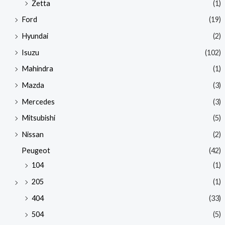
Zetta
(1)
Ford
(19)
Hyundai
(2)
Isuzu
(102)
Mahindra
(1)
Mazda
(3)
Mercedes
(3)
Mitsubishi
(5)
Nissan
(2)
Peugeot
(42)
104
(1)
205
(1)
404
(33)
504
(5)