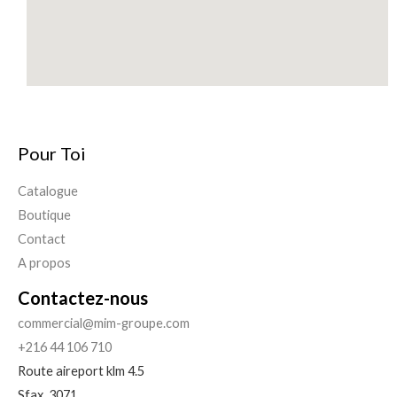
Pour Toi
Catalogue
Boutique
Contact
A propos
Contactez-nous
commercial@mim-groupe.com
+216 44 106 710
Route aireport klm 4.5
Sfax
,
3071