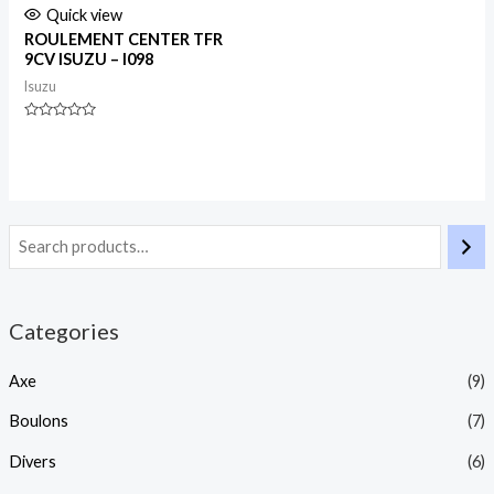
Quick view
ROULEMENT CENTER TFR
9CV ISUZU – I098
Isuzu
Rated
0
out
of
5
Categories
Axe
(9)
Boulons
(7)
Divers
(6)