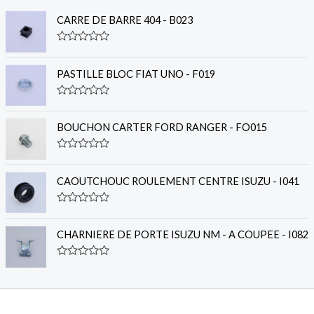
CARRE DE BARRE 404 - B023
R
a
t
PASTILLE BLOC FIAT UNO - F019
e
d
0
R
o
a
u
t
BOUCHON CARTER FORD RANGER - FO015
t
e
o
d
f
0
R
5
o
a
u
t
CAOUTCHOUC ROULEMENT CENTRE ISUZU - I041
t
e
o
d
f
0
R
5
o
a
u
t
CHARNIERE DE PORTE ISUZU NM - A COUPEE - I082
t
e
o
d
f
0
R
5
o
a
u
t
t
e
o
d
f