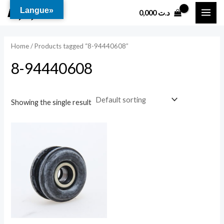
Aller
MAI
Langue»
0,000
د.ت
au
ME
contenu
Home
/ Products tagged “8-94440608”
8-94440608
Showing the single result