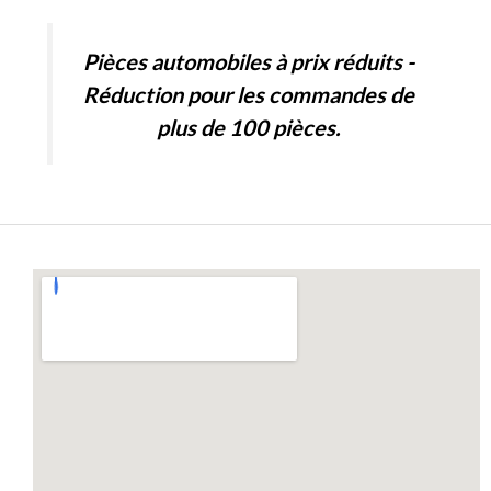
0
5
o
u
t
Pièces automobiles à prix réduits -
o
f
Réduction pour les commandes de
5
plus de 100 pièces.