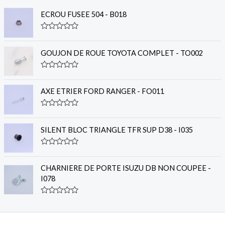
ECROU FUSEE 504 - B018
R
a
t
GOUJON DE ROUE TOYOTA COMPLET - TO002
e
d
0
R
o
a
u
t
AXE ETRIER FORD RANGER - FO011
t
e
o
d
f
0
R
5
o
a
u
t
SILENT BLOC TRIANGLE TFR SUP D38 - I035
t
e
o
d
f
0
R
5
o
a
u
t
CHARNIERE DE PORTE ISUZU DB NON COUPEE -
t
e
o
I078
d
f
0
5
o
R
u
a
t
t
o
e
f