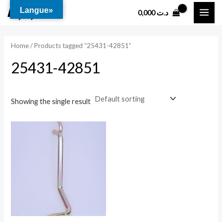
Aller
MAI
Langue»
0,000
د.ت
au
ME
contenu
Home
/ Products tagged “25431-42851”
25431-42851
Showing the single result