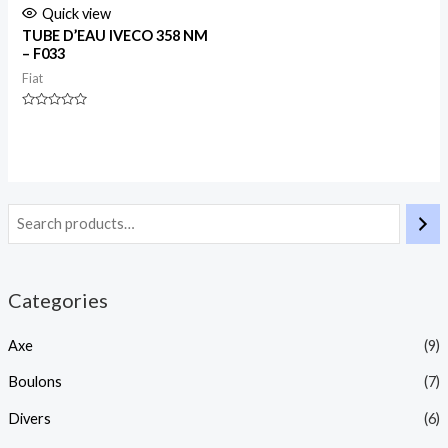
Quick view
TUBE D’EAU IVECO 358 NM
– F033
Fiat
Rated
0
out
of
5
Categories
Axe
(9)
Boulons
(7)
Divers
(6)