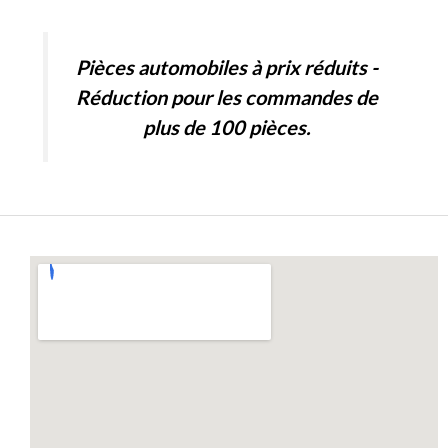
d
5
0
o
u
Pièces automobiles à prix réduits -
t
o
f
Réduction pour les commandes de
5
plus de 100 pièces.