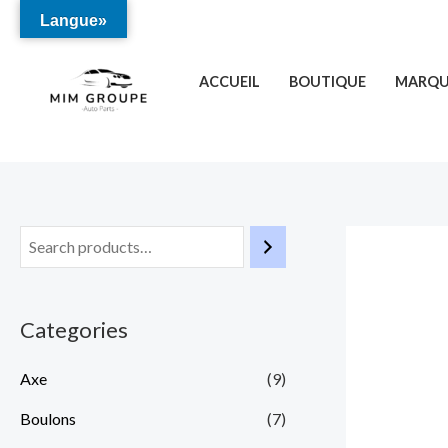
Aller
Langue»
au
contenu
ACCUEIL
BOUTIQUE
MARQUE
Categories
Axe
(9)
Boulons
(7)