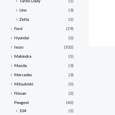
Turbo Daily
(1)
Uno
(3)
Zetta
(1)
Ford
(19)
Hyundai
(2)
Isuzu
(102)
Mahindra
(1)
Mazda
(3)
Mercedes
(3)
Mitsubishi
(5)
Nissan
(2)
Peugeot
(42)
104
(1)