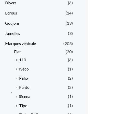
Divers
(6)
Ecrous
(14)
Goujons
(13)
Jumelles
(3)
Marques véhicule
(203)
Fiat
(20)
110
(6)
Iveco
(1)
Palio
(2)
Punto
(2)
Sienna
(1)
Tipo
(1)