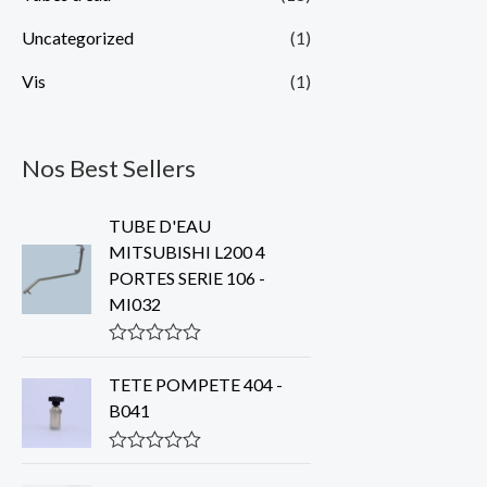
Uncategorized
(1)
Vis
(1)
Nos Best Sellers
TUBE D'EAU
MITSUBISHI L200 4
PORTES SERIE 106 -
MI032
R
a
TETE POMPETE 404 -
t
B041
e
d
0
o
R
u
a