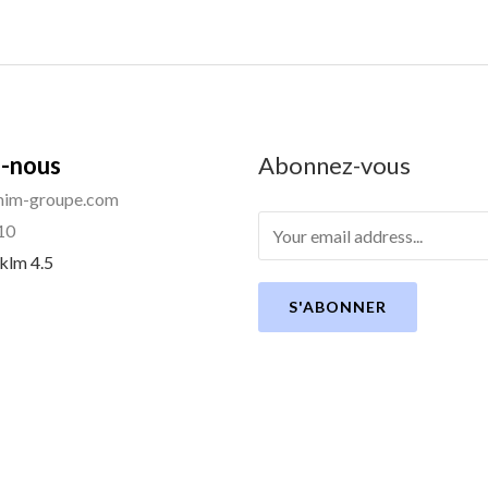
-nous
Abonnez-vous
im-groupe.com
10
 klm 4.5
S'ABONNER